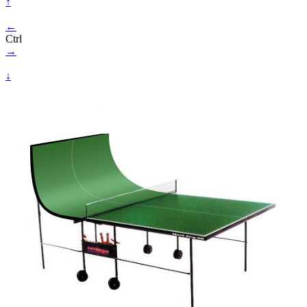
↑
←
Ctrl
→
↓