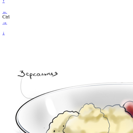
↑
←
Ctrl
→
↓