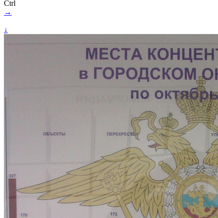
Ctrl
→
↓