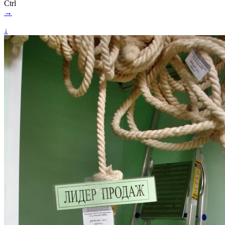
Ctrl
→
↓