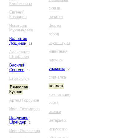
Клейменова
схема
Евгений
Казанцев
визитка
Искандер
форма
Мухамадеев
город
Валентин
скульптура
Лощинин
13
навигация
Александр
Штефанец
рисунок
Василий
упаковка
Сергеев
2
1
социалка
Егор Жгун
коллаж
Вячеслав
Кутеев
композиция
Артем Горбунов
книга
Иван Тихомиров
иконки
Владимир
интерьер
Шрейдер
2
искусство
Иван Оленкевич
айдентика