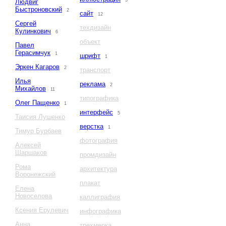
3
Людвиг
Быстроновский
2
сайт
12
Сергей
техдизайн
Кулинкович
6
объект
Павел
Герасимчук
1
шрифт
1
Эркен Кагаров
2
транспорт
Илья
реклама
2
Михайлов
11
типографика
Олег Пащенко
1
интерфейс
5
Таисия Лушенко
верстка
1
Тимур Бурбаев
фотография
Алексей
Шаршаков
промдизайн
Рома
архитектура
Воронежский
плакат
Елена
Новоселова
каллиграфия
Ксения Ерулевич
инфографика
Анна
трехмерка