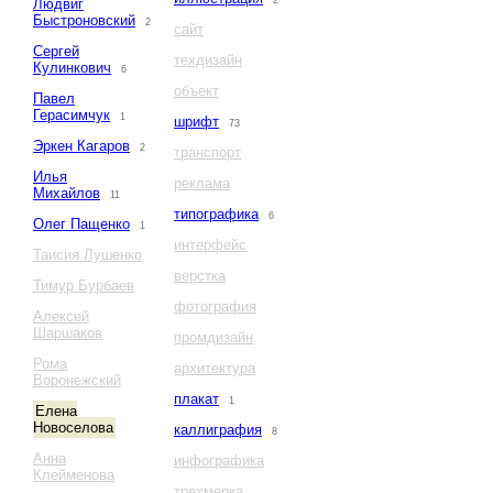
2
Людвиг
Быстроновский
2
сайт
Сергей
техдизайн
Кулинкович
6
объект
Павел
Герасимчук
1
шрифт
73
Эркен Кагаров
2
транспорт
Илья
реклама
Михайлов
11
типографика
6
Олег Пащенко
1
интерфейс
Таисия Лушенко
верстка
Тимур Бурбаев
фотография
Алексей
Шаршаков
промдизайн
Рома
архитектура
Воронежский
плакат
1
Елена
Новоселова
каллиграфия
8
Анна
инфографика
Клейменова
трехмерка