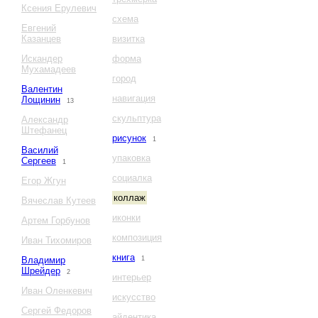
Ксения Ерулевич
схема
Евгений
Казанцев
визитка
Искандер
форма
Мухамадеев
город
Валентин
навигация
Лощинин
13
скульптура
Александр
Штефанец
рисунок
1
Василий
упаковка
Сергеев
1
социалка
Егор Жгун
коллаж
Вячеслав Кутеев
иконки
Артем Горбунов
композиция
Иван Тихомиров
книга
Владимир
1
Шрейдер
2
интерьер
Иван Оленкевич
искусство
Сергей Федоров
айдентика