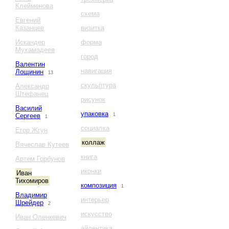
Клейменова
схема
Евгений
Казанцев
визитка
Искандер
форма
Мухамадеев
город
Валентин
навигация
Лощинин
13
скульптура
Александр
Штефанец
рисунок
Василий
упаковка
Сергеев
1
1
социалка
Егор Жгун
коллаж
Вячеслав Кутеев
книга
Артем Горбунов
иконки
Иван
Тихомиров
композиция
1
Владимир
интерьер
Шрейдер
2
искусство
Иван Оленкевич
айдентика