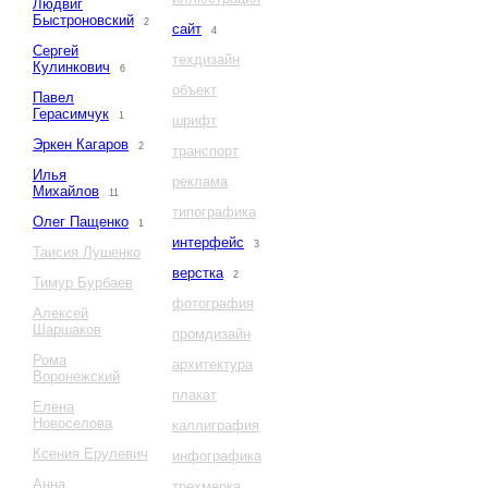
Людвиг
Быстроновский
2
сайт
4
Сергей
техдизайн
Кулинкович
6
объект
Павел
Герасимчук
1
шрифт
Эркен Кагаров
2
транспорт
Илья
реклама
Михайлов
11
типографика
Олег Пащенко
1
интерфейс
3
Таисия Лушенко
верстка
2
Тимур Бурбаев
фотография
Алексей
Шаршаков
промдизайн
Рома
архитектура
Воронежский
плакат
Елена
Новоселова
каллиграфия
Ксения Ерулевич
инфографика
Анна
трехмерка