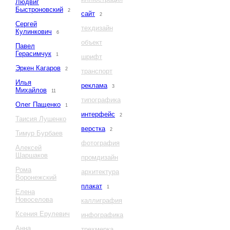
Людвиг
Быстроновский
2
сайт
2
Сергей
техдизайн
Кулинкович
6
объект
Павел
Герасимчук
1
шрифт
Эркен Кагаров
2
транспорт
Илья
реклама
3
Михайлов
11
типографика
Олег Пащенко
1
интерфейс
2
Таисия Лушенко
верстка
2
Тимур Бурбаев
фотография
Алексей
Шаршаков
промдизайн
Рома
архитектура
Воронежский
плакат
1
Елена
Новоселова
каллиграфия
Ксения Ерулевич
инфографика
Анна
трехмерка