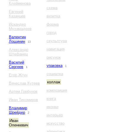
Клейменова
схема
Евгений
Казанцев
визитка
Искандер
форма
Мухамадеев
город
Валентин
скульптура
Лощинин
13
навигация
Александр
Штефанец
рисунок
Василий
упаковка
Сергеев
1
1
социалка
Егор Жгун
коллаж
Вячеслав Кутеев
композиция
Артем Горбунов
книга
Иван Тихомиров
иконки
Владимир
Шрейдер
2
интерьер
Иван
искусство
Оленкевич
айдентика