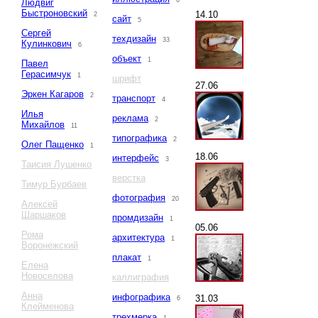
6
Людвиг
Быстроновский
14.10
2
сайт
5
Сергей
техдизайн
33
Кулинкович
6
объект
1
Павел
Герасимчук
1
шрифт
27.06
Эркен Кагаров
2
транспорт
4
Илья
реклама
2
Михайлов
11
типографика
2
Олег Пащенко
1
18.06
интерфейс
3
Таисия Лушенко
верстка
Тимур Бурбаев
фотография
20
Алексей
Шаршаков
промдизайн
1
05.06
Рома
архитектура
1
Воронежский
плакат
1
Елена
Новоселова
каллиграфия
Анна
инфографика
31.03
6
Клейменова
трехмерка