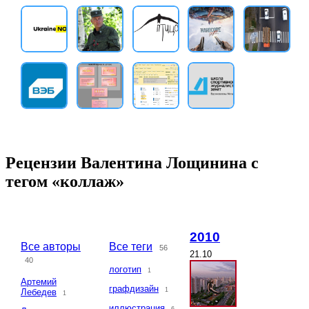
Рецензии Валентина Лощинина с
тегом «коллаж»
2010
Все авторы
Все теги
56
21.10
40
логотип
1
Артемий
графдизайн
1
Лебедев
1
иллюстрация