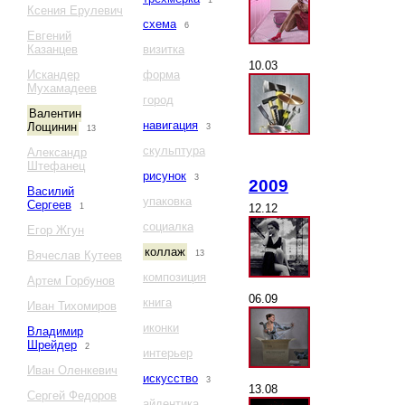
1
Ксения Ерулевич
схема
6
Евгений
Казанцев
визитка
10.03
Искандер
форма
Мухамадеев
город
Валентин
навигация
Лощинин
3
13
скульптура
Александр
Штефанец
рисунок
3
2009
Василий
упаковка
Сергеев
12.12
1
социалка
Егор Жгун
коллаж
Вячеслав Кутеев
13
композиция
Артем Горбунов
06.09
книга
Иван Тихомиров
иконки
Владимир
Шрейдер
2
интерьер
Иван Оленкевич
искусство
3
13.08
Сергей Федоров
айдентика