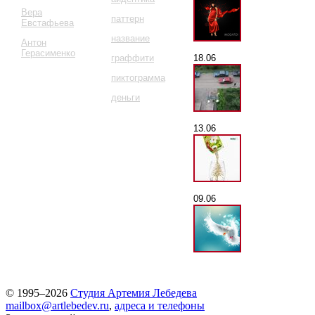
Вера
паттерн
Евстафьева
название
Антон
Герасименко
18.06
граффити
пиктограмма
деньги
13.06
09.06
© 1995–2026
Студия Артемия Лебедева
mailbox@artlebedev.ru
,
адреса и телефоны