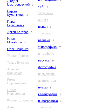
5
Людвиг
Быстроновский
2
сайт
2
Сергей
техдизайн
Кулинкович
6
объект
Павел
Герасимчук
1
шрифт
9
Эркен Кагаров
2
транспорт
Илья
реклама
5
Михайлов
11
типографика
33
Олег Пащенко
1
интерфейс
Таисия Лушенко
верстка
47
Тимур Бурбаев
фотография
2
Алексей
Шаршаков
промдизайн
Рома
архитектура
Воронежский
плакат
8
Елена
Новоселова
каллиграфия
3
Ксения Ерулевич
инфографика
4
Анна
трехмерка