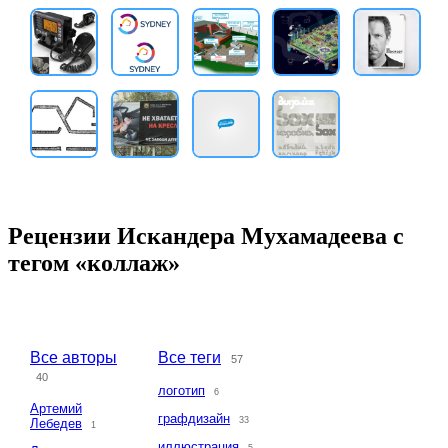
Рецензии Искандера Мухамадеева с
тегом «коллаж»
Все авторы
Все теги
57
40
логотип
6
Артемий
графдизайн
33
Лебедев
1
иллюстрация