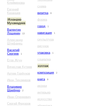
Клейменова
схема
Евгений
Казанцев
визитка
6
Искандер
форма
Мухамадеев
город
1
Валентин
навигация
Лощинин
1
13
скульптура
Александр
Штефанец
рисунок
Василий
упаковка
Сергеев
1
1
социалка
Егор Жгун
коллаж
Вячеслав Кутеев
композиция
Артем Горбунов
2
книга
Иван Тихомиров
9
иконки
Владимир
Шрейдер
2
интерьер
Иван Оленкевич
искусство
Сергей Федоров
айдентика