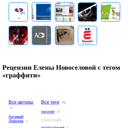
Рецензии Елены Новоселовой с тегом
«граффити»
Все авторы
Все теги
76
3
логотип
47
Артемий
графдизайн
Лебедев
2
иллюстрация