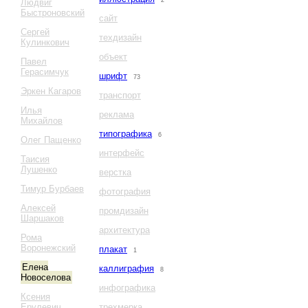
2
Людвиг
Быстроновский
сайт
Сергей
техдизайн
Кулинкович
объект
Павел
Герасимчук
шрифт
73
Эркен Кагаров
транспорт
Илья
реклама
Михайлов
типографика
6
Олег Пащенко
интерфейс
Таисия
Лушенко
верстка
Тимур Бурбаев
фотография
Алексей
промдизайн
Шаршаков
архитектура
Рома
Воронежский
плакат
1
Елена
каллиграфия
8
Новоселова
инфографика
Ксения
Ерулевич
трехмерка