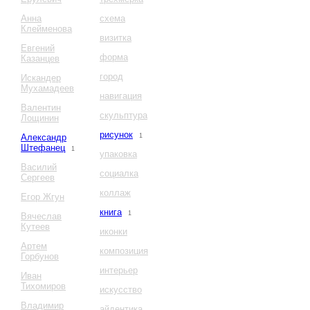
Анна
схема
Клейменова
визитка
Евгений
форма
Казанцев
город
Искандер
Мухамадеев
навигация
Валентин
скульптура
Лощинин
рисунок
Александр
1
Штефанец
1
упаковка
Василий
социалка
Сергеев
коллаж
Егор Жгун
книга
1
Вячеслав
Кутеев
иконки
Артем
композиция
Горбунов
интерьер
Иван
Тихомиров
искусство
Владимир
айдентика