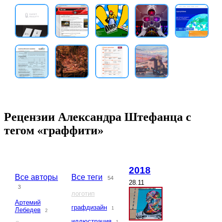
Рецензии Александра Штефанца с
тегом «граффити»
2018
Все авторы
Все теги
54
28.11
3
логотип
Артемий
графдизайн
1
Лебедев
2
иллюстрация