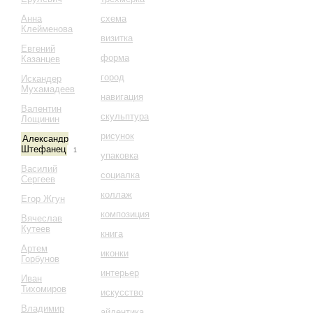
Анна
схема
Клейменова
визитка
Евгений
форма
Казанцев
город
Искандер
Мухамадеев
навигация
Валентин
скульптура
Лощинин
рисунок
Александр
Штефанец
1
упаковка
Василий
социалка
Сергеев
коллаж
Егор Жгун
композиция
Вячеслав
Кутеев
книга
Артем
иконки
Горбунов
интерьер
Иван
Тихомиров
искусство
Владимир
айдентика