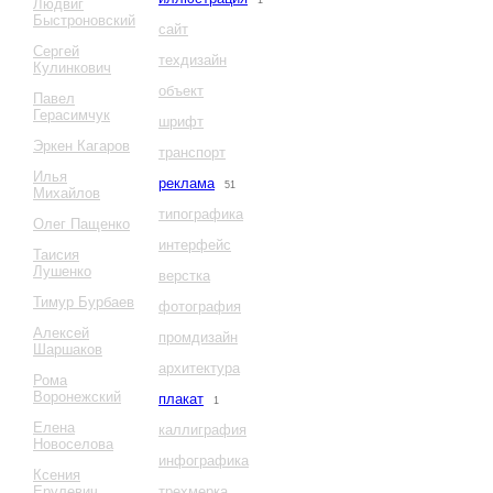
1
Людвиг
Быстроновский
сайт
Сергей
техдизайн
Кулинкович
объект
Павел
Герасимчук
шрифт
Эркен Кагаров
транспорт
Илья
реклама
51
Михайлов
типографика
Олег Пащенко
интерфейс
Таисия
Лушенко
верстка
Тимур Бурбаев
фотография
Алексей
промдизайн
Шаршаков
архитектура
Рома
Воронежский
плакат
1
Елена
каллиграфия
Новоселова
инфографика
Ксения
Ерулевич
трехмерка