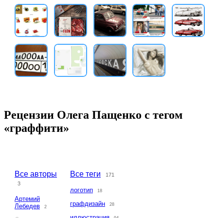
Рецензии Олега Пащенко с тегом
«граффити»
Все авторы
Все теги
171
3
логотип
18
Артемий
графдизайн
28
Лебедев
2
иллюстрация