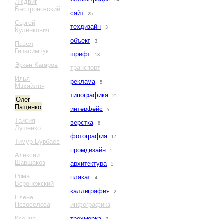
94
Людвиг
Быстроновский
сайт
25
Сергей
техдизайн
3
Кулинкович
объект
3
Павел
Герасимчук
шрифт
13
Эркен Кагаров
транспорт
Илья
реклама
5
Михайлов
типографика
21
Олег
Пащенко
интерфейс
8
Таисия
верстка
8
Лушенко
фотография
17
Тимур Бурбаев
промдизайн
1
Алексей
Шаршаков
архитектура
1
Рома
плакат
4
Воронежский
каллиграфия
2
Елена
Новоселова
инфографика
Ксения
трехмерка