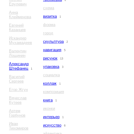
2
Ерулевич
схема
Анна
визитка
Клейменова
1
форма
Евгений
Казанцев
город
Искандер
скульптура
Мухамадеев
2
навигация
Валентин
5
Лощинин
рисунок
13
Александр
упаковка
3
Штефанец
1
социалка
Василий
Сергеев
коллаж
1
Егор Жгун
композиция
Вячеслав
книга
1
Кутеев
иконки
Артем
Горбунов
интерьер
1
Иван
искусство
6
Тихомиров
айдентика