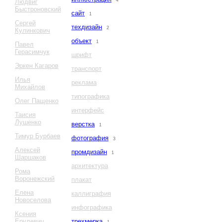
4
Людвиг
Быстроновский
сайт
1
Сергей
техдизайн
2
Кулинкович
объект
1
Павел
Герасимчук
шрифт
Эркен Кагаров
транспорт
Илья
реклама
Михайлов
типографика
Олег Пащенко
интерфейс
Таисия
Лушенко
верстка
1
Тимур Бурбаев
фотография
3
Алексей
промдизайн
1
Шаршаков
архитектура
Рома
Воронежский
плакат
Елена
каллиграфия
Новоселова
инфографика
Ксения
Ерулевич
трехмерка