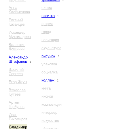
1
Анна
схема
Клейменова
визитка
1
Евгений
форма
Казанцев
город
Искандер
Мухамадеев
навигация
Валентин
скульптура
Лощинин
рисунок
Александр
3
Штефанец
1
упаковка
Василий
социалка
Сергеев
коллаж
2
Егор Жгун
книга
Вячеслав
Кутеев
иконки
Артем
композиция
Горбунов
интерьер
Иван
Тихомиров
искусство
Владимир
айдентика