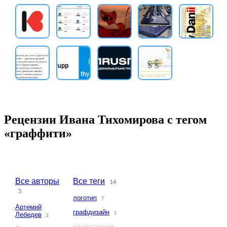
Рецензии Ивана Тихомирова с тегом
«граффити»
Все авторы
Все теги
14
3
логотип
7
Артемий
графдизайн
1
Лебедев
2
иллюстрация