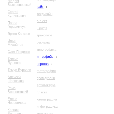
Людвиг
Быстроновский
сайт
4
Сергей
техдизайн
Кулинкович
объект
Павел
Герасимчук
шрифт
Эркен Кагаров
транспорт
Илья
реклама
Михайлов
типографика
Олег Пащенко
интерфейс
3
Таисия
Лушенко
верстка
2
Тимур Бурбаев
фотография
Алексей
промдизайн
Шаршаков
архитектура
Рома
Воронежский
плакат
Елена
каллиграфия
Новоселова
инфографика
Ксения
Ерулевич
трехмерка