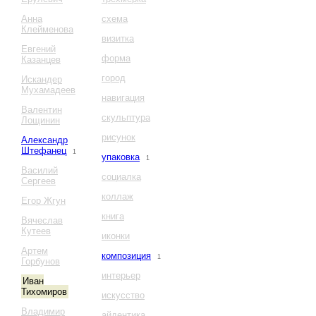
Анна
схема
Клейменова
визитка
Евгений
форма
Казанцев
город
Искандер
Мухамадеев
навигация
Валентин
скульптура
Лощинин
рисунок
Александр
Штефанец
1
упаковка
1
Василий
социалка
Сергеев
коллаж
Егор Жгун
книга
Вячеслав
Кутеев
иконки
Артем
композиция
1
Горбунов
интерьер
Иван
Тихомиров
искусство
Владимир
айдентика