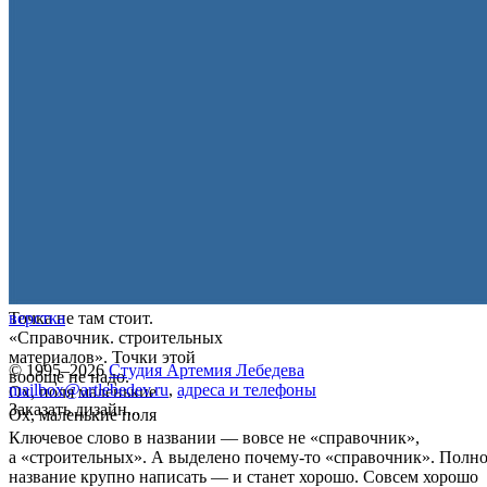
Точка не там стоит.
верстка
«Справочник. строительных
материалов». Точки этой
© 1995–2026
Студия Артемия Лебедева
вообще не надо.
mailbox@artlebedev.ru
,
адреса и телефоны
Ох, поля маленькие
Заказать дизайн...
Ох, маленькие поля
Ключевое слово в названии — вовсе не «справочник»,
а «строительных». А выделено почему-то «справочник». Полн
название крупно написать — и станет хорошо. Совсем хорошо