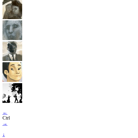
←
Ctrl
→
↓