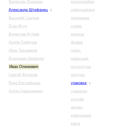
Валентин Лощинин
каллиграфия
Александр Штефанец
инфографика
1
Василий Сергеев
трехмерка
Егор Жгун
схема
Вячеслав Кутеев
визитка
Артем Горбунов
форма
Иван Тихомиров
город
Владимир Шрейдер
навигация
Иван Оленкевич
скульптура
Сергей Федоров
рисунок
Вера Евстафьева
упаковка
1
Антон Герасименко
социалка
коллаж
иконки
композиция
книга