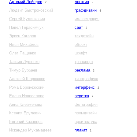
Артемий Лебедев
логотип
2
2
Людвиг Быстроновский
графдизайн
4
Сергей Кулинкович
иллюстрация
Павел Герасимчук
сайт
2
Эркен Кагаров
техдизайн
Илья Михайлов
объект
Олег Пащенко
шрифт
Таисия Лушенко
транспорт
Тимур Бурбаев
реклама
3
Алексей Шаршаков
типографика
Рома Воронежский
интерфейс
2
Елена Новоселова
верстка
2
Анна Клейменова
фотография
Ксения Ерулевич
промдизайн
Евгений Казанцев
архитектура
Искандер Мухамадеев
плакат
1