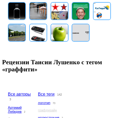
Рецензии Таисии Лушенко с тегом
«граффити»
Все авторы
Все теги
142
3
логотип
73
Артемий
графдизайн
Лебедев
2
иллюстрация