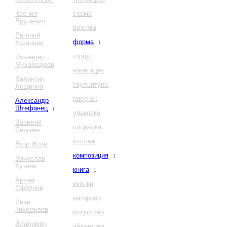
Ксения
схема
Ерулевич
визитка
Евгений
форма
Казанцев
1
город
Искандер
Мухамадеев
навигация
Валентин
скульптура
Лощинин
рисунок
Александр
Штефанец
1
упаковка
Василий
социалка
Сергеев
коллаж
Егор Жгун
композиция
1
Вячеслав
Кутеев
книга
1
Артем
иконки
Горбунов
интерьер
Иван
Тихомиров
искусство
Владимир
айдентика