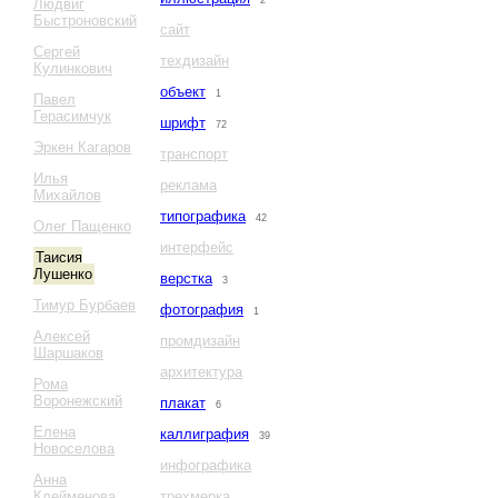
2
Людвиг
Быстроновский
сайт
Сергей
техдизайн
Кулинкович
объект
1
Павел
Герасимчук
шрифт
72
Эркен Кагаров
транспорт
Илья
реклама
Михайлов
типографика
42
Олег Пащенко
интерфейс
Таисия
Лушенко
верстка
3
Тимур Бурбаев
фотография
1
Алексей
промдизайн
Шаршаков
архитектура
Рома
Воронежский
плакат
6
Елена
каллиграфия
39
Новоселова
инфографика
Анна
Клейменова
трехмерка