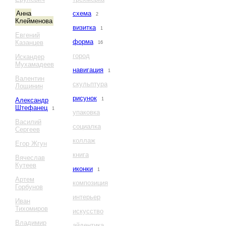
Анна
схема
2
Клейменова
визитка
1
Евгений
форма
Казанцев
16
город
Искандер
Мухамадеев
навигация
1
Валентин
скульптура
Лощинин
рисунок
Александр
1
Штефанец
1
упаковка
Василий
социалка
Сергеев
коллаж
Егор Жгун
книга
Вячеслав
Кутеев
иконки
1
Артем
композиция
Горбунов
интерьер
Иван
Тихомиров
искусство
Владимир
айдентика