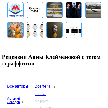
Рецензии Анны Клейменовой с тегом
«граффити»
Все авторы
Все теги
71
3
логотип
1
Артемий
графдизайн
Лебедев
2
иллюстрация