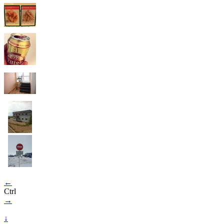
←
Ctrl
→
↓