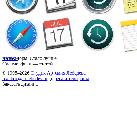
Да не, норм. Стало лучше.
иконки
Скевморфизм — отстой.
© 1995–2026
Студия Артемия Лебедева
mailbox@artlebedev.ru
,
адреса и телефоны
Заказать дизайн...