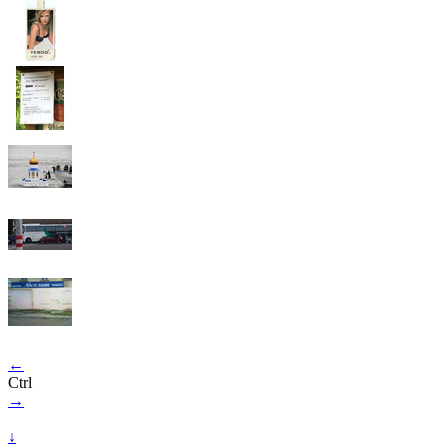
←
Ctrl
→
↓