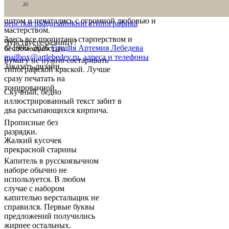
Иллюстрированные библии сначала писались, а
потом и печатались с огромной любовью и
верстка
графдизайн
книга
типографика
мастерством.
Здесь все пропитано старперством и
Чувствуете разницу?
© 1995–2026
Студия Артемия Лебедева
беспомощностью.
mailbox@artlebedev.ru
,
адреса и телефоны
Бумагу не нужно состаривать
Заказать дизайн...
типографской краской. Лучше
сразу печатать на
тонированной.
Скучный, бедно
иллюстрированный текст забит в
два рассыпающихся кирпича.
Прописные без
разрядки.
Жалкий кусочек
прекрасной старины
Капитель в русскоязычном
наборе обычно не
используется. В любом
случае с набором
капителью верстальщик не
справился. Первые буквы
предложений получились
жирнее остальных.