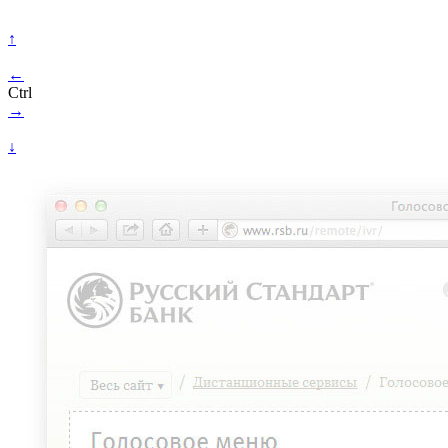
↑
←
Ctrl
→
↓