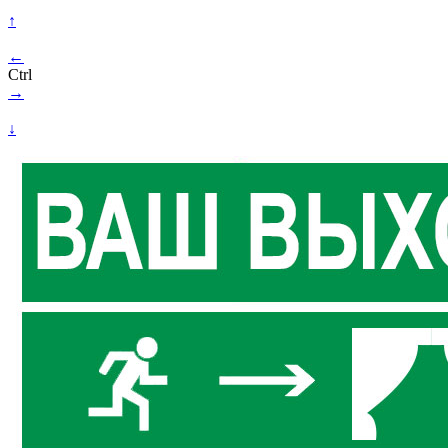
↑
←
Ctrl
→
↓