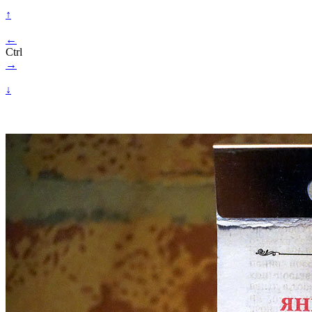
↑
←
Ctrl
→
↓