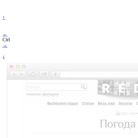
↑
←
Ctrl
→
↓