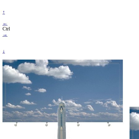
↑
←
Ctrl
→
↓