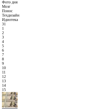
Фото дня
Мозг
Понос
Техдизайн
Идиотека
31
1
2
3
4
5
6
7
8
9
10
11
12
13
14
15