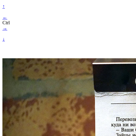
↑
←
Ctrl
→
↓