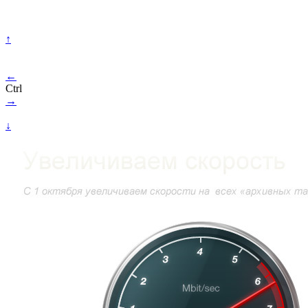
↑
←
Ctrl
→
↓