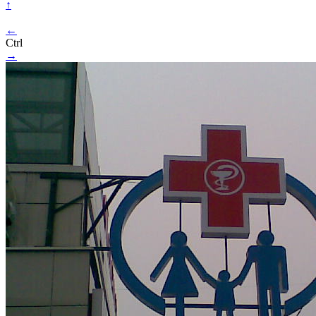
↑
←
Ctrl
→