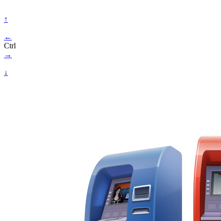
↑
←
Ctrl
→
↓