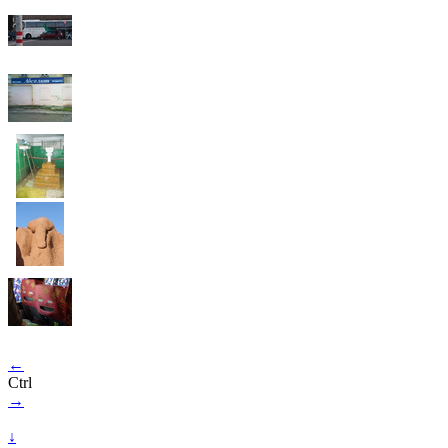
←
Ctrl
→
↓