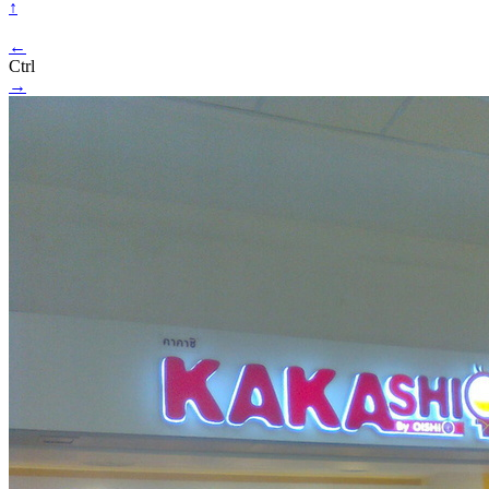
↑
←
Ctrl
→