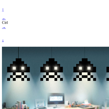
↑
←
Ctrl
→
↓