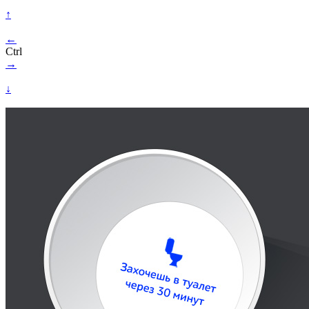
↑
←
Ctrl
→
↓