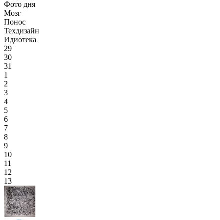
Фото дня
Мозг
Понос
Техдизайн
Идиотека
29
30
31
1
2
3
4
5
6
7
8
9
10
11
12
13