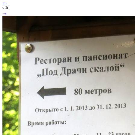
←
Ctrl
→