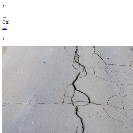
↑
←
Ctrl
→
↓