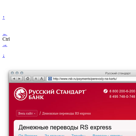
↑
←
Ctrl
→
↓