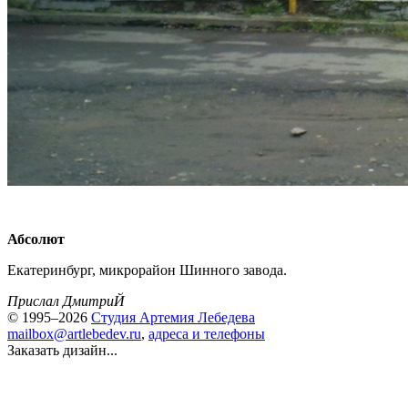
Абсолют
Екатеринбург, микрорайон Шинного завода.
Прислал ДмитриЙ
© 1995–2026
Студия Артемия Лебедева
mailbox@artlebedev.ru
,
адреса и телефоны
Заказать дизайн...