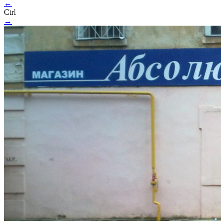
←
Ctrl
→