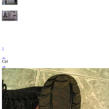
↑
←
Ctrl
→