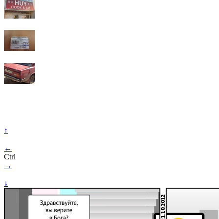
↑
←
Ctrl
→
↓