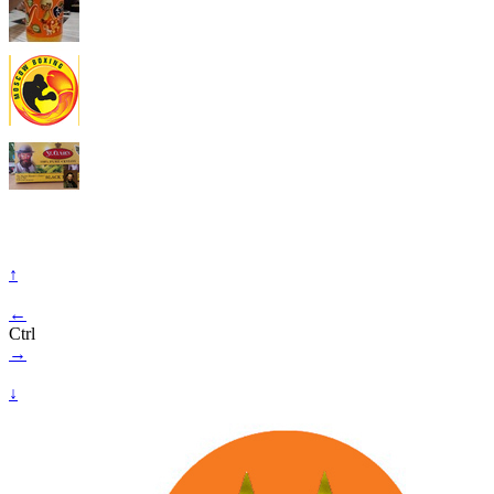
↑
←
Ctrl
→
↓