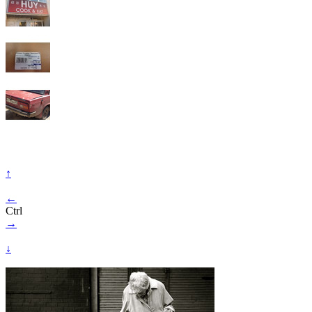
↑
←
Ctrl
→
↓