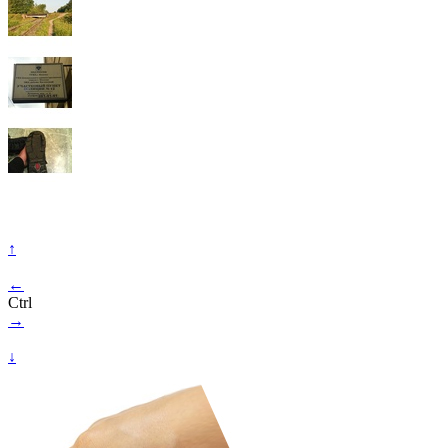
↑
←
Ctrl
→
↓