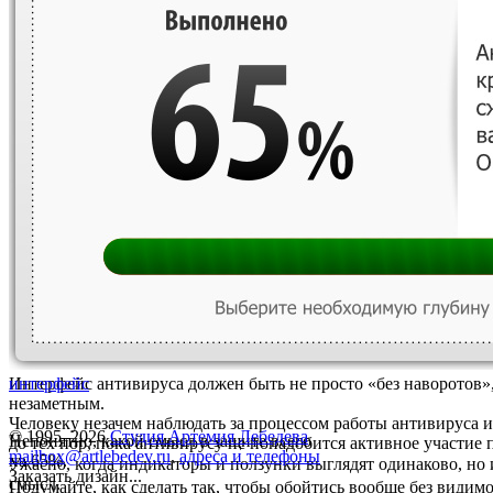
Интерфейс антивируса должен быть не просто «без наворотов»,
интерфейс
незаметным.
Человеку незачем наблюдать за процессом работы антивируса и
© 1995–2026
Студия Артемия Лебедева
Непонятно, какой смысл в защите всего
до тех пор, пока антивирусу не понадобится активное участие 
mailbox@artlebedev.ru
,
адреса и телефоны
на 65%.
Ужасно, когда индикаторы и ползунки выглядят одинаково, но
Заказать дизайн...
смысл.
Подумайте, как сделать так, чтобы обойтись вообще без видим