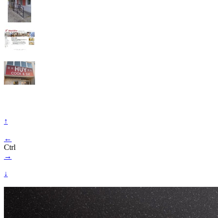
↑
←
Ctrl
→
↓