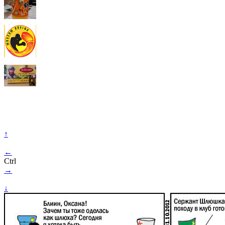
↑
←
Ctrl
→
↓