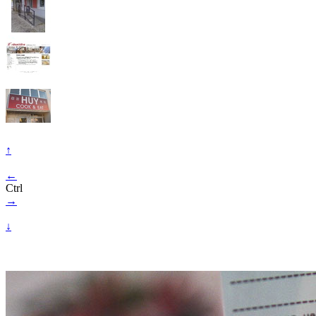
↑
←
Ctrl
→
↓