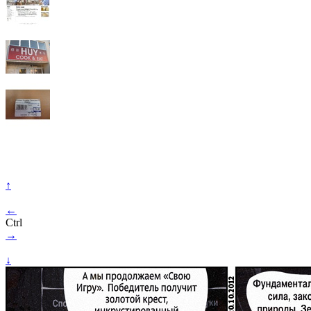
↑
←
Ctrl
→
↓