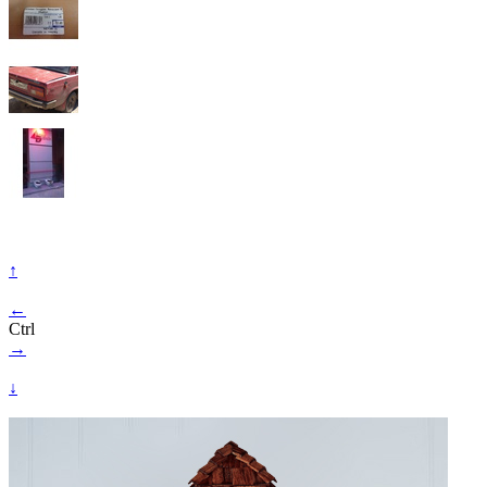
↑
←
Ctrl
→
↓